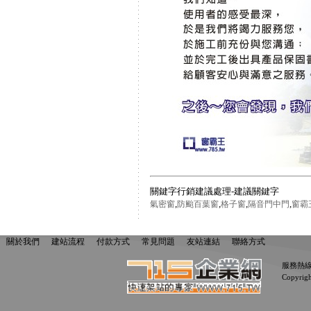
關鍵字行銷建議處理-建議關鍵字
,
,
,
,
氣密窗
防颱百葉窗
格子窗
隔音門中門
窗霸
關於我們
建站流程
付款方式
常見問題
友站連結
聯絡方式
服務熱線：0
Copyrig