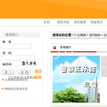
首頁
最新消息
架站服務
模版展示
您現在的位置:
>
>
715 企業網
成功案例
企
帳 號:
查看圖片
密 碼:
驗證碼:
成功
案例
忘記密碼?點這裏重設
企業網站案例欣賞
網路開店案例欣賞