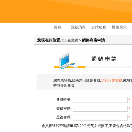
首頁
最新消息
架站服務
模版展示
您現在的位置:
> 網路商店申請
715 企業網
您尚未登錄,如果您已經是會員,
請點這裏登錄
,或填
時註冊新會員
會員帳號
*
登錄密碼
*
重複密碼
*
會員帳號和密碼請填寫5-20位元英文或數字,不要包含特殊