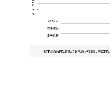
公
司
名
*
稱
聯 絡 人
聯絡電話
電子信箱
以下是您的網站資訊,請選擇網站伺服器，填寫網