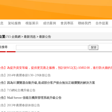
消息
架站服務
模版展示
成功案例
會員專區
聯絡我們
合作提案
位置:
>
>
715 企業網
最新消息
最新公告
目搜尋
 公告】為提升資安等級，提供更完善之服務，預計於9/12(五) AM02:00，進行防火牆
 公告】2014年農曆春節1/30~2/9休假公告
5 公告】因為IE瀏覽器自動升級,造成部分客戶後台無法正確瀏覽的解決方案
 公告】715網站主機升級公告
 公告】Mail Server 信箱主機與管理系統升級公告
 公告】2013年農曆春節休假公告