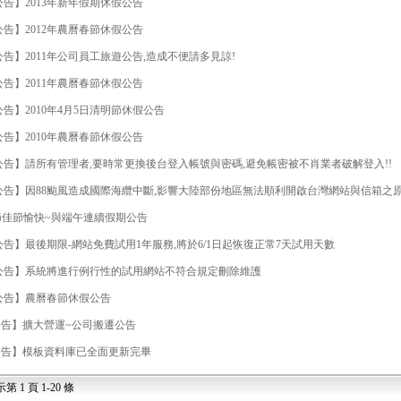
 公告】2013年新年假期休假公告
 公告】2012年農曆春節休假公告
 公告】2011年公司員工旅遊公告,造成不便請多見諒!
 公告】2011年農曆春節休假公告
 公告】2010年4月5日清明節休假公告
 公告】2010年農曆春節休假公告
5 公告】請所有管理者,要時常更換後台登入帳號與密碼,避免帳密被不肖業者破解登入!!
5 公告】因88颱風造成國際海纜中斷,影響大陸部份地區無法順利開啟台灣網站與信箱之
節佳節愉快~與端午連續假期公告
 公告】最後期限-網站免費試用1年服務,將於6/1日起恢復正常7天試用天數
5 公告】系統將進行例行性的試用網站不符合規定刪除維護
 公告】農曆春節休假公告
5公告】擴大營運~公司搬遷公告
5公告】模板資料庫已全面更新完畢
示第 1 頁 1-20 條