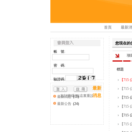
首頁
最新
您現在的
帳 號:
項
密 碼:
標題
驗證碼:
【715
最新
【715
消息
忘記密碼?點這裏重設
最新消息
(11)
【71
最新公告
(24)
【715
【715
【715